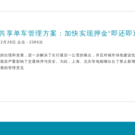
共享单车管理方案：加快实现押金“即还即
12月28日 点击：2386次
车的出现和发展，进一步解决了出行最后一公里的痛点，并且对城市绿色建设
导致其严重影响了交通秩序与安全。为此，上海、北京等地相继出台了禁止新
完善的管理意见