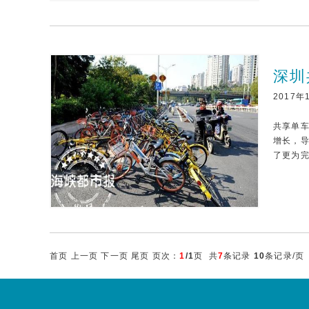
深圳
2017年
共享单
增长，
了更为
首页 上一页 下一页 尾页 页次：
1
/1
页 共
7
条记录
10
条记录/页