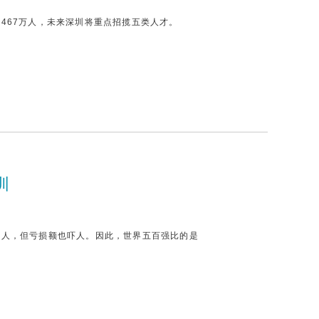
467万人，未来深圳将重点招揽五类人才。
圳
吓人，但亏损额也吓人。因此，世界五百强比的是